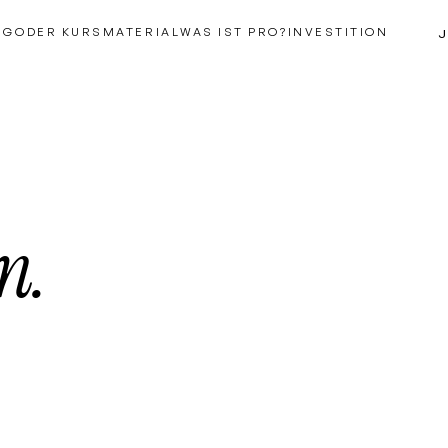
NGO
DER KURS
MATERIAL
WAS IST PRO?
INVESTITION
J
n.